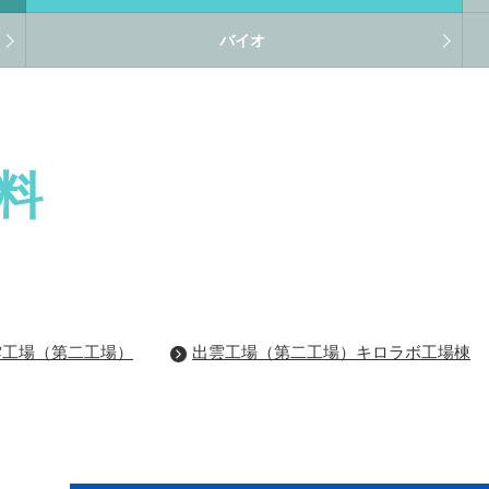
バイオ
料
雲工場（第二工場）
出雲工場（第二工場）キロラボ工場棟