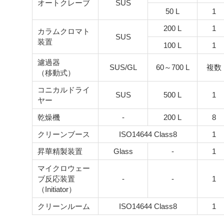
オートクレーブ
SUS
50 L
1
200 L
1
カラムクロマト
SUS
装置
100 L
1
濾過器
SUS/GL
60～700 L
複数
（移動式）
コニカルドライ
SUS
500 L
1
ヤー
乾燥機
-
200 L
8
クリーンブース
ISO14644 Class8
1
昇華精製装置
Glass
-
1
マイクロウェー
ブ反応装置
-
-
1
（Initiator）
クリーンルーム
ISO14644 Class8
1