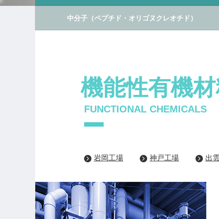
中分子
（ペプチド・オリゴヌクレオチド）
機能性有機材
FUNCTIONAL CHEMICALS
岩岡工場
神戸工場
出