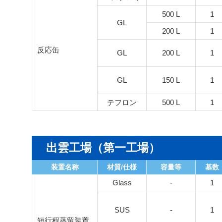
500 L
1
GL
200 L
1
反応缶
GL
200 L
1
GL
150 L
1
テフロン
500 L
1
出雲工場（第一工場）
装置名称
材質/仕様
容量等
基数
Glass
-
1
SUS
-
1
短行程蒸留装置