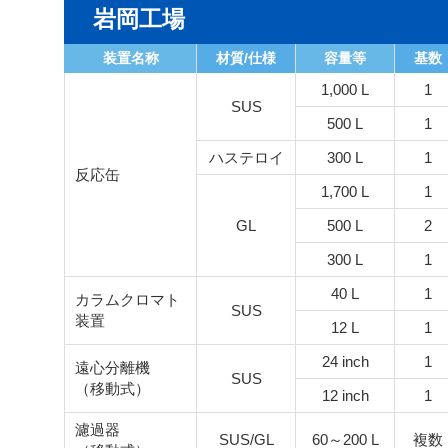
岩岡工場
装置名称
材質/仕様
容量等
基数
1,000 L
1
SUS
500 L
1
ハステロイ
300 L
1
反応缶
1,700 L
1
GL
500 L
2
300 L
1
40 L
1
カラムクロマト
SUS
装置
12 L
1
24 inch
1
遠心分離機
SUS
（移動式）
12 inch
1
濾過器
SUS/GL
60～200 L
複数